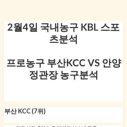
2월4일 국내농구 KBL 스포
츠분석
프로농구 부산KCC VS 안양
정관장 농구분석
부산 KCC (7위)