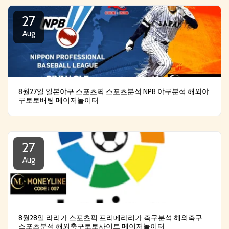
27
Aug
8월27일 일본야구 스포츠픽 스포츠분석 NPB 야구분석 해외야
구토토배팅 메이저놀이터
27
Aug
8월28일 라리가 스포츠픽 프리메라리가 축구분석 해외축구
스포츠분석 해외축구토토사이트 메이저놀이터