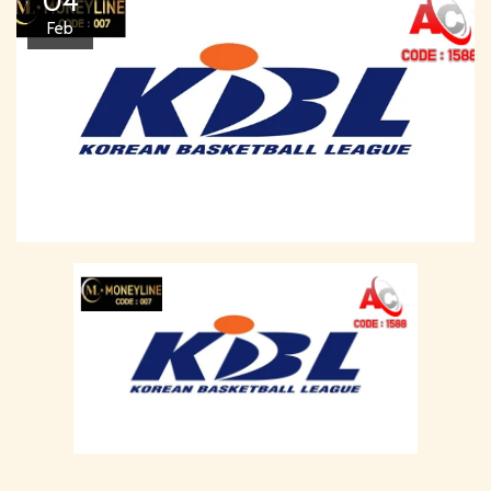
04
Feb