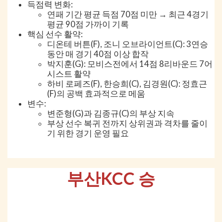
득점력 변화:
연패 기간 평균 득점 70점 미만 → 최근 4경기
평균 90점 가까이 기록
핵심 선수 활약:
디온테 버튼(F), 조니 오브라이언트(C): 3연승
동안 매 경기 40점 이상 합작
박지훈(G): 모비스전에서 14점 8리바운드 7어
시스트 활약
하비 로페즈(F), 한승희(C), 김경원(C): 정효근
(F)의 공백 효과적으로 메움
변수:
변준형(G)과 김종규(C)의 부상 지속
부상 선수 복귀 전까지 상위권과 격차를 줄이
기 위한 경기 운영 필요
부산KCC 승