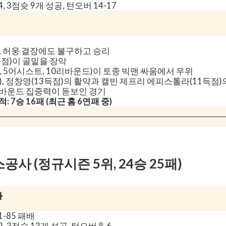
, 3점슛 9개 성공, 턴오버 14-17
, 허웅 결장에도 불구하고 승리
득점)이 골밑을 장악
, 5어시스트, 10리바운드)이 토종 빅맨 싸움에서 우위
), 정창영(13득점)의 활약과 캘빈 제프리 에피스톨라(11득점)
리바운드 집중력이 돋보인 경기
 7승 16패 (최근 홈 6연패 중)
사 (정규시즌 5위, 24승 25패)
과
1-85 패배