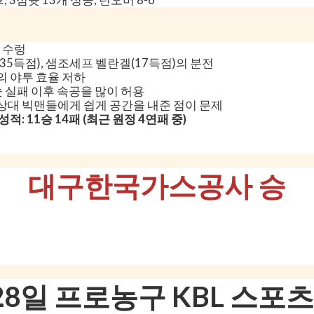
, 3점슛 13개 성공, 턴오버 8-6
 수렁
35득점), 샘조세프 벨란겔(17득점)의 분전
 야투 효율 저하
 실패 이후 속공을 많이 허용
대 빅맨들에게 쉽게 공간을 내준 점이 문제
적: 11승 14패 (최근 원정 4연패 중)
대구한국가스공사 승
28일 프로농구 KBL 스포