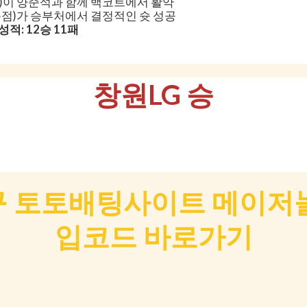
)이 양준석과 함께 백코트에서 활약
득점)가 승부처에서 결정적인 슛 성공
적: 12승 11패
창원LG 승
 토토배팅사이트 메이저
입코드 바로가기