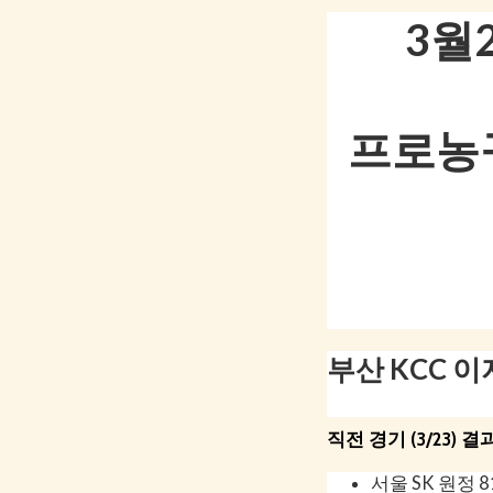
3월
프로농구
부산 KCC 이
직전 경기 (3/23) 결
서울 SK 원정 8