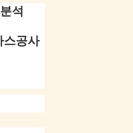
츠분석
국가스공사