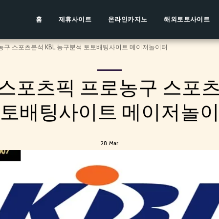
홈
제휴사이트
온라인카지노
해외토토사이트
로농구 스포츠분석 KBL 농구분석 토토배팅사이트 메이저놀이터
 스포츠픽 프로농구 스포츠
토배팅사이트 메이저놀
28
Mar