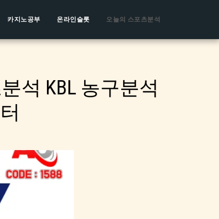
카지노공부
온라인슬롯
오늘의 스포츠분석
분석 KBL 농구분석
이터