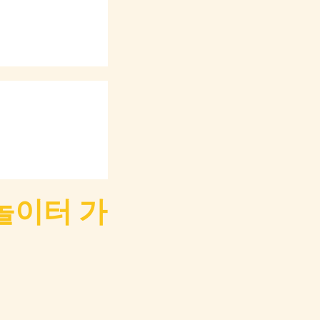
놀이터 가