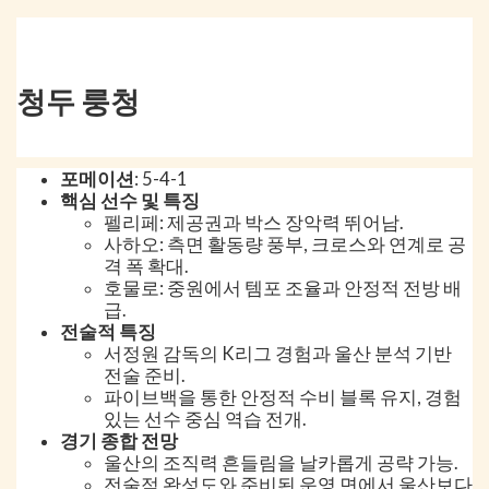
청두 룽청
포메이션
: 5-4-1
핵심 선수 및 특징
펠리페: 제공권과 박스 장악력 뛰어남.
사하오: 측면 활동량 풍부, 크로스와 연계로 공
격 폭 확대.
호물로: 중원에서 템포 조율과 안정적 전방 배
급.
전술적 특징
서정원 감독의 K리그 경험과 울산 분석 기반
전술 준비.
파이브백을 통한 안정적 수비 블록 유지, 경험
있는 선수 중심 역습 전개.
경기 종합 전망
울산의 조직력 흔들림을 날카롭게 공략 가능.
전술적 완성도와 준비된 운영 면에서 울산보다