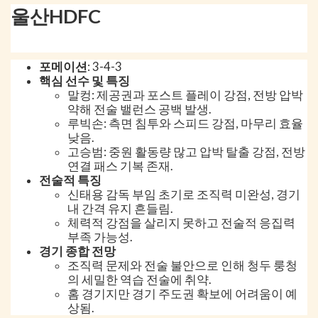
울산HDFC
포메이션
: 3-4-3
핵심 선수 및 특징
말컹: 제공권과 포스트 플레이 강점, 전방 압박
약해 전술 밸런스 공백 발생.
루빅손: 측면 침투와 스피드 강점, 마무리 효율
낮음.
고승범: 중원 활동량 많고 압박 탈출 강점, 전방
연결 패스 기복 존재.
전술적 특징
신태용 감독 부임 초기로 조직력 미완성, 경기
내 간격 유지 흔들림.
체력적 강점을 살리지 못하고 전술적 응집력
부족 가능성.
경기 종합 전망
조직력 문제와 전술 불안으로 인해 청두 룽청
의 세밀한 역습 전술에 취약.
홈 경기지만 경기 주도권 확보에 어려움이 예
상됨.