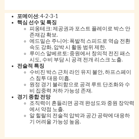
포메이션
: 4-2-3-1
핵심 선수 및 특징
피옹테크: 제공권과 포스트 플레이로 박스 안
존재감 확보.
에드밀슨 주니어: 폭발적 스피드로 역습 전환
속도 강화, 압박 시 활동 범위 제한.
루이스 알베르토: 중원에서 창의적 전진 패스
시도, 수비 부담 시 공격 전개 리스크 노출.
전술적 특징
수비진 박스 근처 라인 유지 불안, 하프스페이
스 침투 대응 미흡.
원정 경기 불리함으로 공격 루트 단조화와 수
비 집중력 저하 가능성 존재.
경기 종합 전망
조직력이 흔들리면 공격 완성도와 중원 장악력
에서 약점 노출.
알 힐랄의 전술적 압박과 공간 공략에 대응하
기 어려울 가능성 높음.