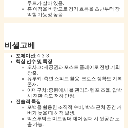
루트가 살아 있음.
홈 이점을 바탕으로 경기 흐름을 초반부터 장
악할 가능성 높음.
비셀고베
포메이션
: 4-3-3
핵심 선수 및 특징
오사코: 제공권과 포스트 플레이로 전방 기회
창출.
유루키: 측면 스피드 활용, 크로스 정확도 기복
존재.
이데구치: 중원에서 볼 관리와 템포 조율, 압박
시 전환 속도 저하 단점.
전술적 특징
포백을 활용한 조직적 수비, 박스 근처 공간 커
버가 늦을 때 허점 발생.
박스투박스 미드필더 제어 실패 시 뒷공간 노
출 가능.