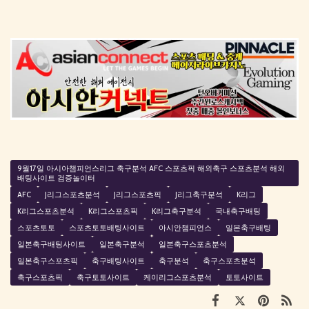
9월17일 아시아챔피언스리그 축구분석 AFC 스포츠픽 해외축구 스포츠분석 해외
배팅사이트 검증놀이터
AFC
J리그스포츠분석
J리그스포츠픽
J리그축구분석
K리그
K리그스포츠분석
K리그스포츠픽
K리그축구분석
국내축구배팅
스포츠토토
스포츠토토배팅사이트
아시안챔피언스
일본축구배팅
일본축구배팅사이트
일본축구분석
일본축구스포츠분석
일본축구스포츠픽
축구배팅사이트
축구분석
축구스포츠분석
축구스포츠픽
축구토토사이트
케이리그스포츠분석
토토사이트