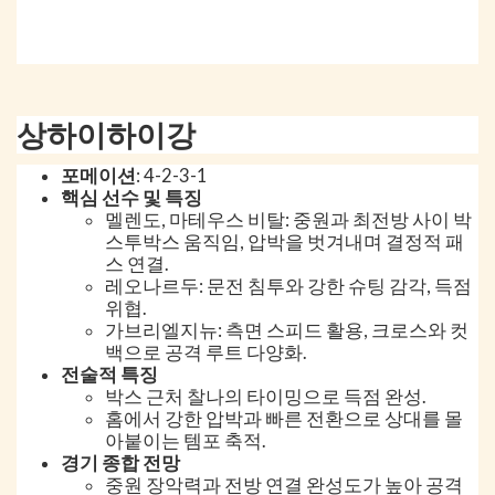
상하이하이강
포메이션
: 4-2-3-1
핵심 선수 및 특징
멜렌도, 마테우스 비탈: 중원과 최전방 사이 박
스투박스 움직임, 압박을 벗겨내며 결정적 패
스 연결.
레오나르두: 문전 침투와 강한 슈팅 감각, 득점
위협.
가브리엘지뉴: 측면 스피드 활용, 크로스와 컷
백으로 공격 루트 다양화.
전술적 특징
박스 근처 찰나의 타이밍으로 득점 완성.
홈에서 강한 압박과 빠른 전환으로 상대를 몰
아붙이는 템포 축적.
경기 종합 전망
중원 장악력과 전방 연결 완성도가 높아 공격