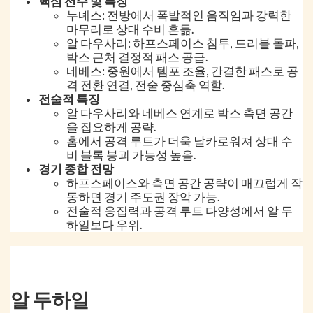
핵심 선수 및 특징
누녜스: 전방에서 폭발적인 움직임과 강력한
마무리로 상대 수비 흔듦.
알 다우사리: 하프스페이스 침투, 드리블 돌파,
박스 근처 결정적 패스 공급.
네베스: 중원에서 템포 조율, 간결한 패스로 공
격 전환 연결, 전술 중심축 역할.
전술적 특징
알 다우사리와 네베스 연계로 박스 측면 공간
을 집요하게 공략.
홈에서 공격 루트가 더욱 날카로워져 상대 수
비 블록 붕괴 가능성 높음.
경기 종합 전망
하프스페이스와 측면 공간 공략이 매끄럽게 작
동하면 경기 주도권 장악 가능.
전술적 응집력과 공격 루트 다양성에서 알 두
하일보다 우위.
알 두하일